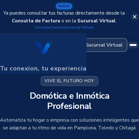
Domótica
NUEVO
Automatización del hogar
Ya puedes consultar tus facturas directamente desde la
Consulta de Factura
o en la
Sucursal Virtual
.
Cableado Estructurado
Consulta Factura
Sucursal Virtual
|
Infraestructura de redes
Sucursal Virtual
CCTV y Seguridad
Cámaras de vigilancia
Tu conexion, tu experiencia
OmniChat
Atención omnicanal
VIVE EL FUTURO HOY
Domótica e Inmótica
Profesional
Automatiza tu hogar o empresa con soluciones inteligentes que
se adaptan a tu ritmo de vida en Pamplona, Toledo y Chitagá.