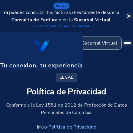
Domótica
NUEVO
Automatización del hogar
Ya puedes consultar tus facturas directamente desde la
Consulta de Factura
o en la
Sucursal Virtual
.
Cableado Estructurado
Consulta Factura
Sucursal Virtual
|
Infraestructura de redes
Sucursal Virtual
CCTV y Seguridad
Cámaras de vigilancia
Tu conexion, tu experiencia
OmniChat
Atención omnicanal
LEGAL
Política de Privacidad
Conforme a la Ley 1581 de 2012 de Protección de Datos
Personales de Colombia.
Inicio
/
Política de Privacidad