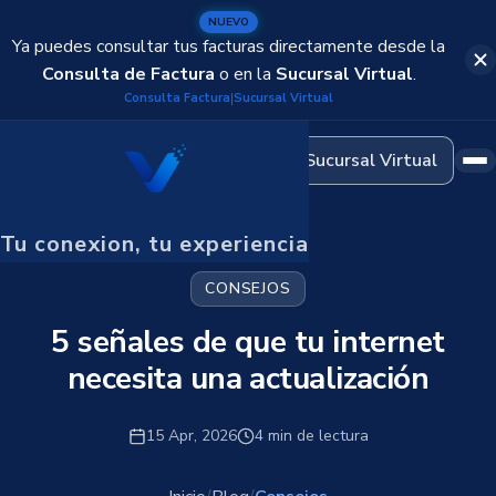
Domótica
NUEVO
Automatización del hogar
Ya puedes consultar tus facturas directamente desde la
Consulta de Factura
o en la
Sucursal Virtual
.
Cableado Estructurado
Consulta Factura
Sucursal Virtual
|
Infraestructura de redes
Sucursal Virtual
CCTV y Seguridad
Cámaras de vigilancia
Tu conexion, tu experiencia
OmniChat
Atención omnicanal
CONSEJOS
5 señales de que tu internet
necesita una actualización
15 Apr, 2026
4 min de lectura